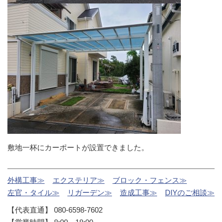
敷地一杯にカーポートが設置できました。
外構工事≫
エクステリア≫
ブロック・フェンス≫
左官・タイル≫
リガーデン≫
造成工事≫
DIYのご相談≫
【代表直通】 080-6598-7602